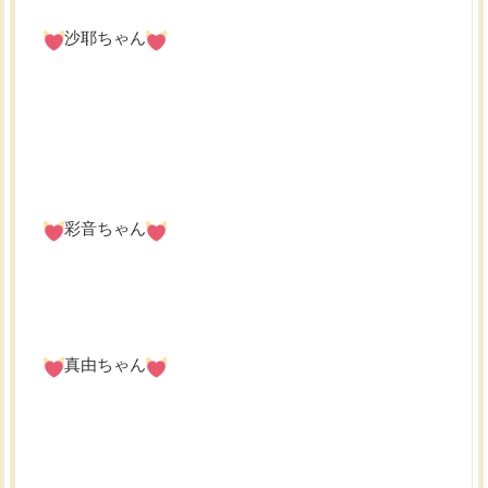
沙耶ちゃん
彩音ちゃん
真由ちゃん