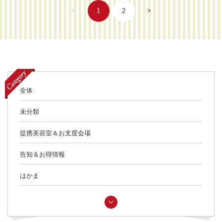
<
1
2
>
全体
未分類
提携美容室＆お支度会場
告知＆お得情報
はかま