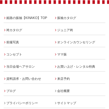
姫路の振袖【KINAKO】TOP
振袖カタログ
袴カタログ
ジュニア袴
前撮写真
オンラインカウンセリング
コンセプト
ママ振
当日会場ヘアサロン
お買い上げ・レンタル特典
資料請求・お問い合わせ
来店予約
ブログ
会社概要
プライバシーポリシー
サイトマップ