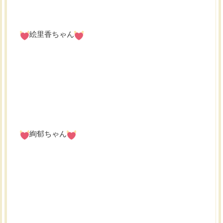
絵里香ちゃん
絢郁ちゃん