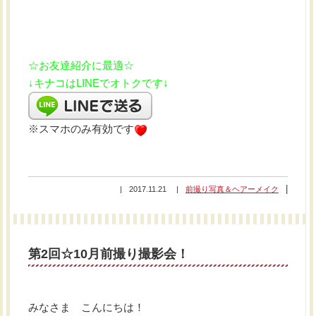
☆お友達紹介に最適☆
↓キナコはLINEでオトクです↓
※スマホのみ有効です
2017.11.21
前撮り写真＆ヘアーメイク
第2回☆10月前撮り撮影会！
みなさま こんにちは！