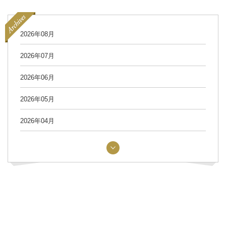
2026年08月
2026年07月
2026年06月
2026年05月
2026年04月