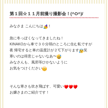
第１回☆１１月前撮り撮影会！(^O^)/
みなさま こんにちは
！
急に冬っぽくなってきましたね！
KINAKOから車で３０分弱のところに住む私ですが
夜 帰宅すると車の温度計が２℃下がります
笑
寒いのは得意じゃないなあ〜
みなさんも、風邪等ひかないように
お気をつけください
そんな寒さも吹き飛ばす、可愛い
お嬢さまのご紹介です！