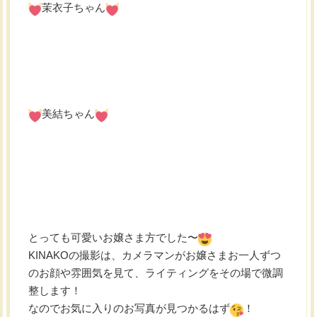
茉衣子ちゃん
美結ちゃん
とっても可愛いお嬢さま方でした〜
KINAKOの撮影は、カメラマンがお嬢さまお一人ずつ
のお顔や雰囲気を見て、ライティングをその場で微調
整します！
なのでお気に入りのお写真が見つかるはず
！