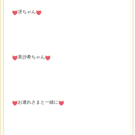
冴ちゃん
美沙希ちゃん
お連れさまと一緒に