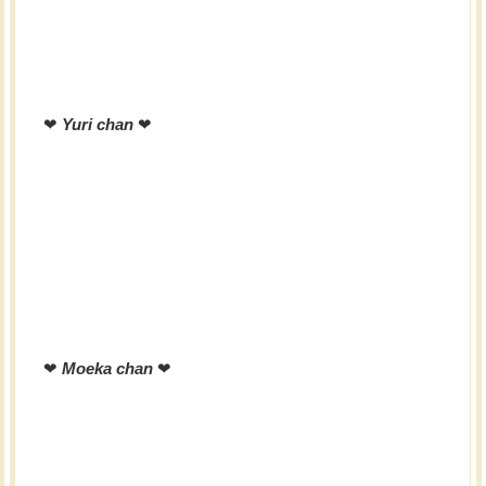
❤︎
Yuri chan
❤︎
❤︎
Moeka chan
❤︎