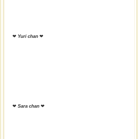
❤︎
Yuri chan
❤︎
❤︎
Sara chan
❤︎