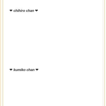
❤︎
chihiro chan
❤︎
❤︎
kumiko chan
❤︎