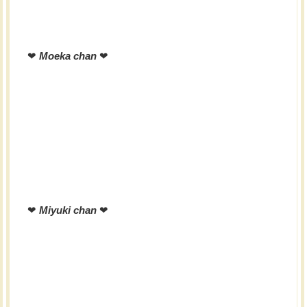
❤︎
Moeka chan
❤︎
❤︎
Miyuki chan
❤︎