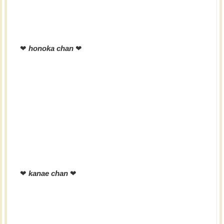
❤︎
honoka chan
❤︎
❤︎
kanae chan
❤︎