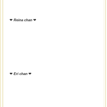
❤︎
Reina chan
❤︎
❤︎
Eri chan
❤︎