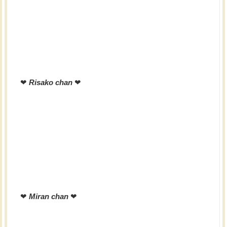
❤︎
Risako chan
❤︎
❤︎
Miran chan
❤︎