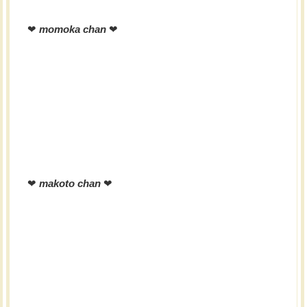
❤︎
momoka chan
❤︎
❤︎
makoto chan
❤︎