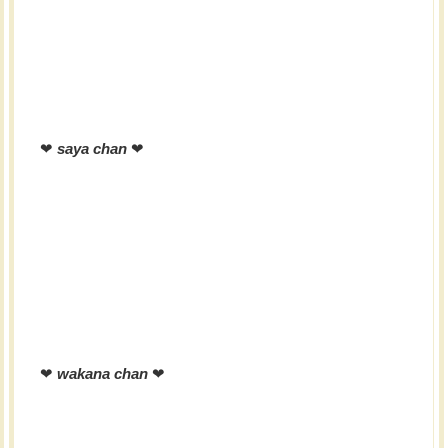
❤︎
saya chan
❤︎
❤︎
wakana chan
❤︎