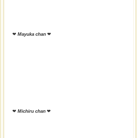
❤︎
Mayuka chan
❤︎
❤︎
Michiru chan
❤︎