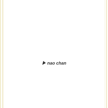
▶︎ nao chan