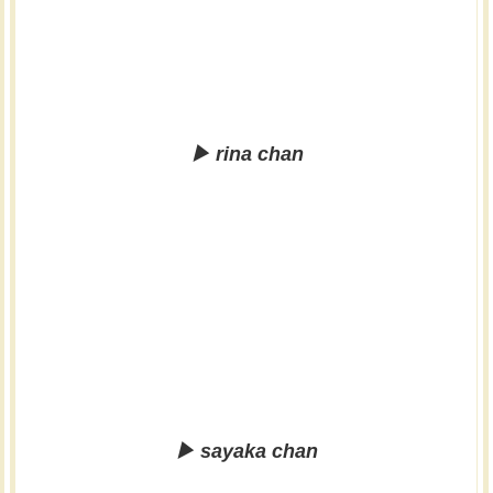
▶︎ rina chan
▶︎ sayaka chan