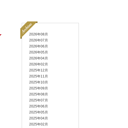
2026年08月
2026年07月
2026年06月
2026年05月
2026年04月
2026年02月
2025年12月
2025年11月
2025年10月
2025年09月
2025年08月
2025年07月
2025年06月
2025年05月
2025年04月
2025年02月